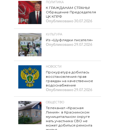
ПОЛИТИКА
К ГРАЖДАНАМ СТРАНЫ!
Обращение Председателя
ЦК КПРФ
Опубликовано
30.07.2026
КУЛЬТУРА
Из «Шуфлядки писателя»
Опубликовано
29.07.2026
НОВОСТИ
Прокуратура добилась
восстановления прав
граждан на качественное
водоснабжение
Опубликовано
29.07.2026
ОБЩЕСТВО
Телеканал «Красная
Линия»: в Краснинском
муниципальном округе
мать участника СВО не
может добиться ремонта
жилья