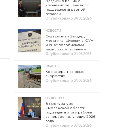
Владимир Кашин о
ключевых решениях по
поддержке аграрной
отрасли
Опубликовано
04.08.2026
НОВОСТИ
Суд признал Бандеру,
Мельника, Шухевича, ОУН*
и УПА* пособниками
нацистской Германии
Опубликовано
04.08.2026
ВЛАСТЬ
Коекакеры на новых
скоростях
Опубликовано
04.08.2026
ОБЩЕСТВО
В прокуратуре
Смоленской области
подведены итоги работы
за первое полугодие 2026
года
Опубликовано
03.08.2026