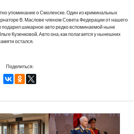
стно упоминание о Смоленске. Один из криминальных
рнаторе В. Маслове членом Совета Федерации от нашего
и подарил шикарное авто редко вспоминаемой ныне
льге Кузенковой. Авто она, как полагается у нынешних
памяти остался.
Поделиться: