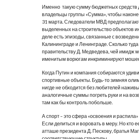
Именно такую сумму бюджетных средств 
владельцы группы «Сумма», чтобы наконец
31 марта. Следователи МВД предполагают,
выделенных на строительство объектов ин
деле есть эпизоды, связанные с возведен
Калининграде и Ленинграде. Сколько туда
правительству Д. Медведева, чей имидж м
именитым ворюгам инкриминируют мошенн
Когда Путин и компания собираются удиви
спортивные объекты. Будь-то зимняя оли
нигде не обходится без любителей наживы
аналогичные суммы погреть руки и на во
там как бы контроль побольше.
А спорт – это сфера «освоения и распила
Если делиться и воровать в меру. Но кто е
атташе президента Д. Пескову, братья Ма
соответствующие структуры.