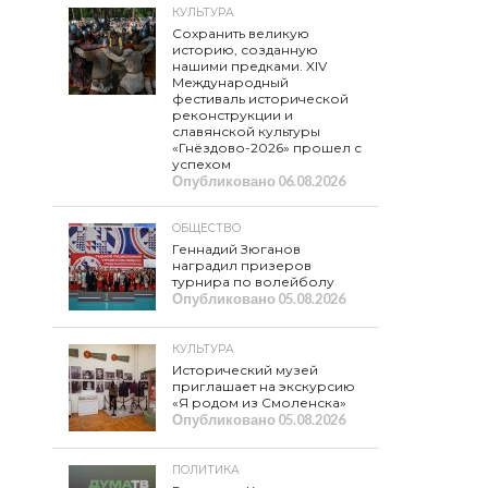
КУЛЬТУРА
Сохранить великую
историю, созданную
нашими предками. XIV
Международный
фестиваль исторической
реконструкции и
славянской культуры
«Гнёздово-2026» прошел с
успехом
Опубликовано
06.08.2026
ОБЩЕСТВО
Геннадий Зюганов
наградил призеров
турнира по волейболу
Опубликовано
05.08.2026
КУЛЬТУРА
Исторический музей
приглашает на экскурсию
«Я родом из Смоленска»
Опубликовано
05.08.2026
ПОЛИТИКА