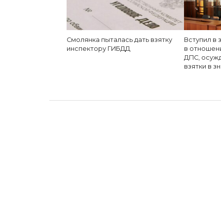
Смолянка пыталась дать взятку
Вступил в 
инспектору ГИБДД
в отношен
ДПС, осуж
взятки в 