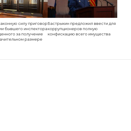
законную силу приговор
Бастрыкин предложил ввести для
ии бывшего инспектора
коррупционеров полную
денного за получение
конфискацию всего имущества
значительном размере