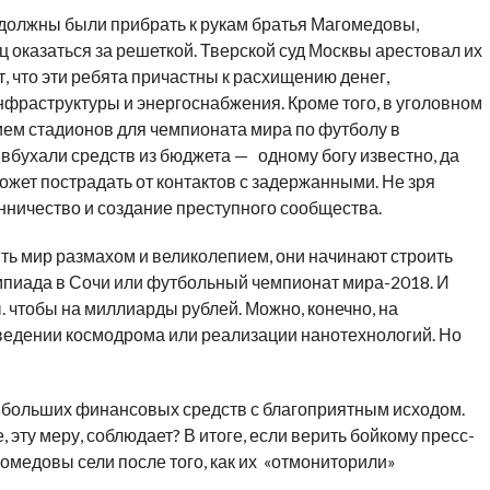
должны были прибрать к рукам братья Магомедовы,
 оказаться за решеткой. Тверской суд Москвы арестовал их
 что эти ребята причастны к расхищению денег,
фраструктуры и энергоснабжения. Кроме того, в уголовном
ием стадионов для чемпионата мира по футболу в
 вбухали средств из бюджета — одному богу известно, да
ожет пострадать от контактов с задержанными. Не зря
ичество и создание преступного сообщества.
ть мир размахом и великолепием, они начинают строить
мпиада в Сочи или футбольный чемпионат мира-2018. И
. чтобы на миллиарды рублей. Можно, конечно, на
зведении космодрома или реализации нанотехнологий. Но
» больших финансовых средств с благоприятным исходом.
е, эту меру, соблюдает? В итоге, если верить бойкому пресс-
гомедовы сели после того, как их «отмониторили»