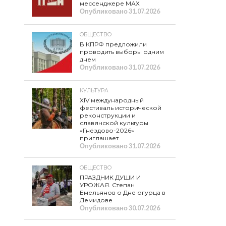
мессенджере МАХ
Опубликовано
31.07.2026
ОБЩЕСТВО
В КПРФ предложили
проводить выборы одним
днем
Опубликовано
31.07.2026
КУЛЬТУРА
XIV международный
фестиваль исторической
реконструкции и
славянской культуры
«Гнёздово-2026»
приглашает
Опубликовано
31.07.2026
ОБЩЕСТВО
ПРАЗДНИК ДУШИ И
УРОЖАЯ. Степан
Емельянов о Дне огурца в
Демидове
Опубликовано
30.07.2026