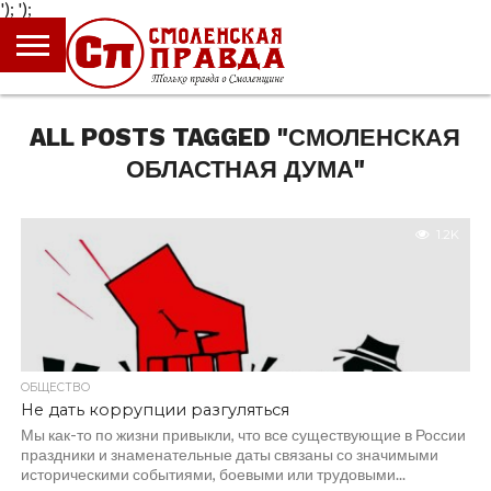
');
');
ГЛАВНАЯ
НОВОСТИ
ПРОИСШЕСТВИЯ
ПОЛИТИКА
КУЛЬТУРА
ЭКОНОМИКА
ОБЩЕСТВО
БЛОГИ
ALL POSTS TAGGED "СМОЛЕНСКАЯ
ОБЛАСТНАЯ ДУМА"
1.2K
ОБЩЕСТВО
Не дать коррупции разгуляться
Мы как-то по жизни привыкли, что все существующие в России
праздники и знаменательные даты связаны со значимыми
историческими событиями, боевыми или трудовыми...