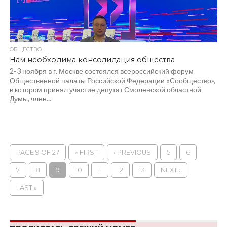
ОБЩЕСТВО
Нам необходима консолидация общества
2-3 ноября в г. Москве состоялся всероссийский форум
Общественной палаты Российской Федерации «Сообщество»,
в котором принял участие депутат Смоленской областной
Думы, член...
PAGE 9 OF 27
« FIRST
‹ PREVIOUS
5
6
7
8
9
10
11
12
13
NEXT ›
LAST »