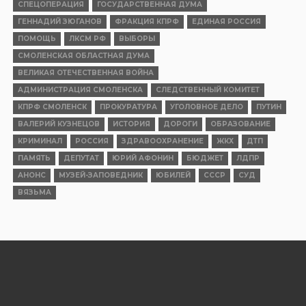
СПЕЦОПЕРАЦИЯ
ГОСУДАРСТВЕННАЯ ДУМА
ГЕННАДИЙ ЗЮГАНОВ
ФРАКЦИЯ КПРФ
ЕДИНАЯ РОССИЯ
ПОМОЩЬ
ЛКСМ РФ
ВЫБОРЫ
СМОЛЕНСКАЯ ОБЛАСТНАЯ ДУМА
ВЕЛИКАЯ ОТЕЧЕСТВЕННАЯ ВОЙНА
АДМИНИСТРАЦИЯ СМОЛЕНСКА
СЛЕДСТВЕННЫЙ КОМИТЕТ
КПРФ СМОЛЕНСК
ПРОКУРАТУРА
УГОЛОВНОЕ ДЕЛО
ПУТИН
ВАЛЕРИЙ КУЗНЕЦОВ
ИСТОРИЯ
ДОРОГИ
ОБРАЗОВАНИЕ
КРИМИНАЛ
РОССИЯ
ЗДРАВООХРАНЕНИЕ
ЖКХ
ДТП
ПАМЯТЬ
ДЕПУТАТ
ЮРИЙ АФОНИН
БЮДЖЕТ
ЛДПР
АНОНС
МУЗЕЙ-ЗАПОВЕДНИК
ЮБИЛЕЙ
СССР
СУД
ВЯЗЬМА